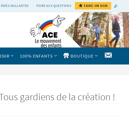
 ÂMES VAILLANTES
FOIRE AUX QUESTIONS
FAIRE UN DON
CONTAC
ENIR
100% ENFANTS
BOUTIQUE
Tous gardiens de la création !