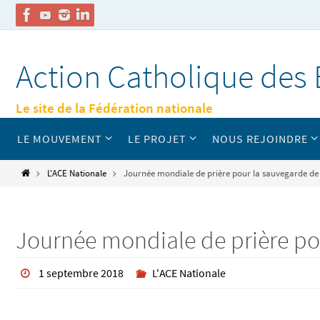
Passer
vers
Action Catholique des 
le
contenu
Le site de la Fédération nationale
Passer
LE MOUVEMENT
LE PROJET
NOUS REJOINDRE
vers
le
contenu
Home
L'ACE Nationale
Journée mondiale de prière pour la sauvegarde de l
Journée mondiale de prière pour
1 septembre 2018
L'ACE Nationale