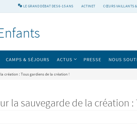
LE GRAND DÉBAT DES 6-15 ANS
ACTINET
CŒURS VAILLANTS &
Enfants
CAMPS & SÉJOURS
ACTUS
PRESSE
NOUS SOUT
a création : Tous gardiens de la création !
 la sauvegarde de la création : 