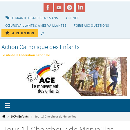
Passer
vers
le
LE GRAND DÉBAT DES 6-15 ANS
ACTINET
contenu
CŒURS VAILLANTS & ÂMES VAILLANTES
FOIRE AUX QUESTIONS
FAIRE UN DON
Action Catholique des Enfants
Le site de la Fédération nationale
Home
100% Enfants
Jour 1 | Chercheur de Merveilles
Jour 1 | Chercheur de Merveilles