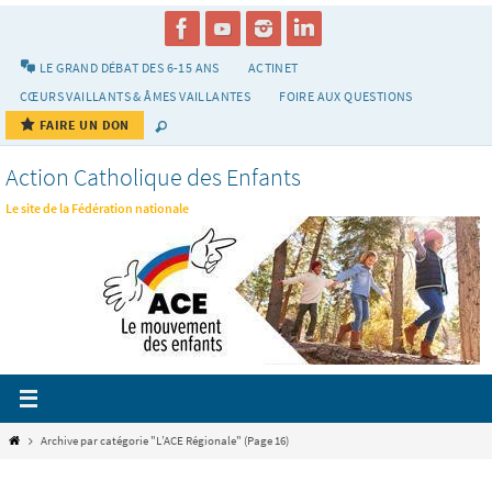
Passer
vers
le
LE GRAND DÉBAT DES 6-15 ANS
ACTINET
contenu
CŒURS VAILLANTS & ÂMES VAILLANTES
FOIRE AUX QUESTIONS
FAIRE UN DON
Action Catholique des Enfants
Le site de la Fédération nationale
Home
Archive par catégorie "L’ACE Régionale"
(Page 16)