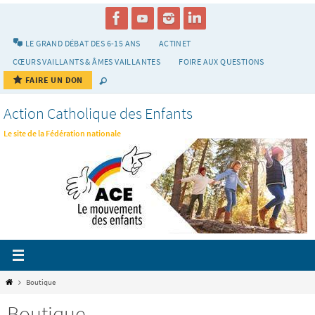
Passer
vers
le
LE GRAND DÉBAT DES 6-15 ANS
ACTINET
contenu
CŒURS VAILLANTS & ÂMES VAILLANTES
FOIRE AUX QUESTIONS
FAIRE UN DON
Action Catholique des Enfants
Le site de la Fédération nationale
Home
Boutique
Boutique