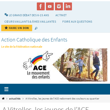
Passer
vers
le
LE GRAND DÉBAT DES 6-15 ANS
ACTINET
contenu
CŒURS VAILLANTS & ÂMES VAILLANTES
FOIRE AUX QUESTIONS
FAIRE UN DON
Action Catholique des Enfants
Le site de la Fédération nationale
Home
actualités
A Vitrolles, les jeunes de l’ACE redonnent des couleurs au quartier
A Vitrolles, les jeunes de l’ACE