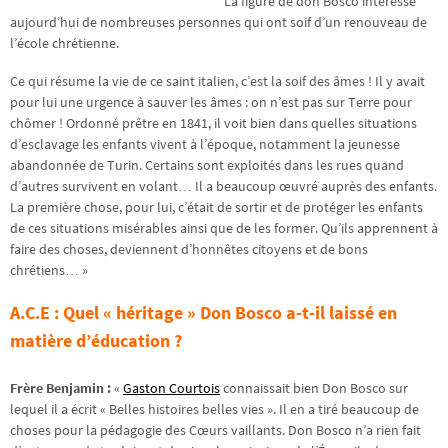
La figure de don Bosco intéresse
aujourd’hui de nombreuses personnes qui ont soif d’un renouveau de
l’école chrétienne.
Ce qui résume la vie de ce saint italien, c’est la soif des âmes ! Il y avait
pour lui une urgence à sauver les âmes : on n’est pas sur Terre pour
chômer ! Ordonné prêtre en 1841, il voit bien dans quelles situations
d’esclavage les enfants vivent à l’époque, notamment la jeunesse
abandonnée de Turin. Certains sont exploités dans les rues quand
d’autres survivent en volant… Il a beaucoup œuvré auprès des enfants.
La première chose, pour lui, c’était de sortir et de protéger les enfants
de ces situations misérables ainsi que de les former. Qu’ils apprennent à
faire des choses, deviennent d’honnêtes citoyens et de bons
chrétiens… »
A.C.E : Quel « héritage » Don Bosco a-t-il laissé en
matière d’éducation ?
Frère Benjamin :
«
Gaston Courtois
connaissait bien Don Bosco sur
lequel il a écrit « Belles histoires belles vies ». Il en a tiré beaucoup de
choses pour la pédagogie des Cœurs vaillants. Don Bosco n’a rien fait