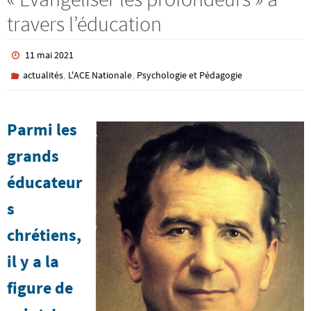
travers l’éducation
11 mai 2021
,
,
actualités
L'ACE Nationale
Psychologie et Pédagogie
Parmi les
grands
éducateur
s
chrétiens,
il y a la
figure de