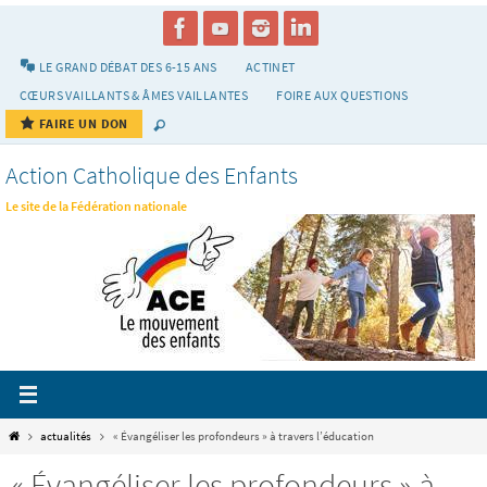
Passer
vers
le
LE GRAND DÉBAT DES 6-15 ANS
ACTINET
contenu
CŒURS VAILLANTS & ÂMES VAILLANTES
FOIRE AUX QUESTIONS
FAIRE UN DON
Action Catholique des Enfants
Le site de la Fédération nationale
Home
actualités
« Évangéliser les profondeurs » à travers l’éducation
« Évangéliser les profondeurs » à