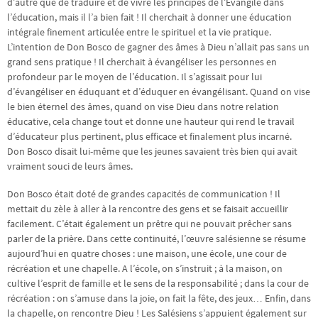
d’autre que de traduire et de vivre les principes de l’Évangile dans
l’éducation, mais il l’a bien fait ! Il cherchait à donner une éducation
intégrale finement articulée entre le spirituel et la vie pratique.
L’intention de Don Bosco de gagner des âmes à Dieu n’allait pas sans un
grand sens pratique ! Il cherchait à évangéliser les personnes en
profondeur par le moyen de l’éducation. Il s’agissait pour lui
d’évangéliser en éduquant et d’éduquer en évangélisant. Quand on vise
le bien éternel des âmes, quand on vise Dieu dans notre relation
éducative, cela change tout et donne une hauteur qui rend le travail
d’éducateur plus pertinent, plus efficace et finalement plus incarné.
Don Bosco disait lui-même que les jeunes savaient très bien qui avait
vraiment souci de leurs âmes.
Don Bosco était doté de grandes capacités de communication ! Il
mettait du zèle à aller à la rencontre des gens et se faisait accueillir
facilement. C’était également un prêtre qui ne pouvait prêcher sans
parler de la prière. Dans cette continuité, l’œuvre salésienne se résume
aujourd’hui en quatre choses : une maison, une école, une cour de
récréation et une chapelle. A l’école, on s’instruit ; à la maison, on
cultive l’esprit de famille et le sens de la responsabilité ; dans la cour de
récréation : on s’amuse dans la joie, on fait la fête, des jeux… Enfin, dans
la chapelle, on rencontre Dieu ! Les Salésiens s’appuient également sur