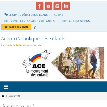
Passer
vers
le
LE GRAND DÉBAT DES 6-15 ANS
ACTINET
contenu
CŒURS VAILLANTS & ÂMES VAILLANTES
FOIRE AUX QUESTIONS
FAIRE UN DON
Action Catholique des Enfants
Le site de la Fédération nationale
Home
Erreur 404
Non trouvé