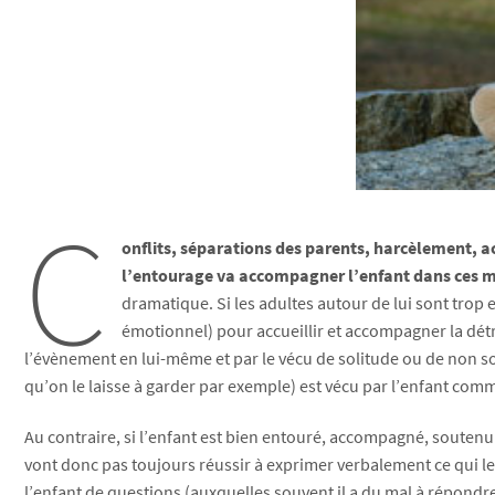
C
onflits, séparations des parents, harcèlement, 
l’entourage va accompagner l’enfant dans ces mo
dramatique. Si les adultes autour de lui sont trop 
émotionnel) pour accueillir et accompagner la détre
l’évènement en lui-même et par le vécu de solitude ou de non sout
qu’on le laisse à garder par exemple) est vécu par l’enfant co
Au contraire, si l’enfant est bien entouré, accompagné, soutenu 
vont donc pas toujours réussir à exprimer verbalement ce qui les
l’enfant de questions (auxquelles souvent il a du mal à répondre