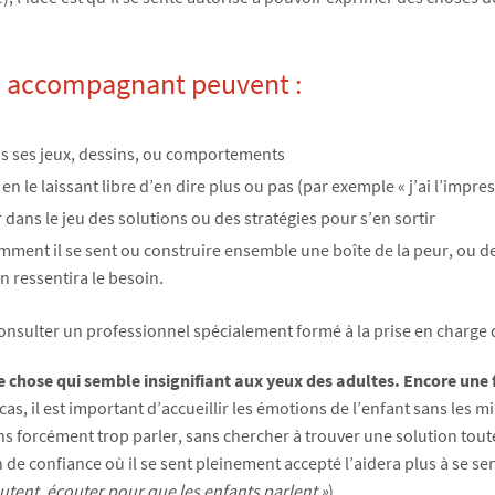
es accompagnant peuvent :
ans ses jeux, dessins, ou comportements
 le laissant libre d’en dire plus ou pas (par exemple « j’ai l’impres
r dans le jeu des solutions ou des stratégies pour s’en sortir
t il se sent ou construire ensemble une boîte de la peur, ou de la 
n ressentira le besoin.
 consulter un professionnel spécialement formé à la prise en charge
e chose qui semble insignifiant aux yeux des adultes. Encore une f
cas, il est important d’accueillir les émotions de l’enfant sans les min
ns forcément trop parler, sans chercher à trouver une solution toute
 de confiance où il se sent pleinement accepté l’aidera plus à se sen
utent, écouter pour que les enfants parlent »
).