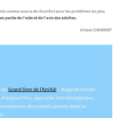
arents comme source de réconfort pour les problèmes les plus
n partie de l’aide et de l’avis des adultes.
Oriane CHERRIER*
t du
Grand livre de l’Amitié
– Regards croisés
s d’aujourd’hui, approche interdisciplinaire,
 contributions des enfants parues dans Le
ié.