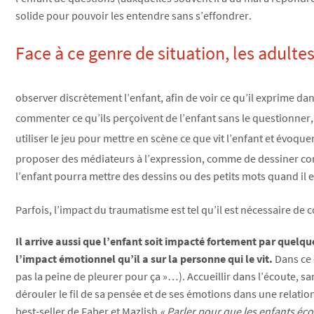
solide pour pouvoir les entendre sans s’effondrer.
Face à ce genre de situation, les adult
observer discrètement l’enfant, afin de voir ce qu’il exprime d
commenter ce qu’ils perçoivent de l’enfant sans le questionner, en
utiliser le jeu pour mettre en scène ce que vit l’enfant et évoque
proposer des médiateurs à l’expression, comme de dessiner commen
l’enfant pourra mettre des dessins ou des petits mots quand il e
Parfois, l’impact du traumatisme est tel qu’il est nécessaire de
Il arrive aussi que l’enfant soit impacté fortement par quelqu
l’impact émotionnel qu’il a sur la personne qui le vit.
Dans ce 
pas la peine de pleurer pour ça »…). Accueillir dans l’écoute, sa
dérouler le fil de sa pensée et de ses émotions dans une relation
best-seller de Faber et Mazlish
« Parler pour que les enfants éco