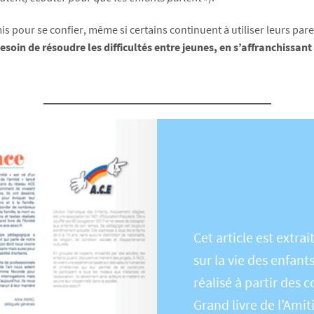
amis pour se confier, même si certains continuent à utiliser leurs p
oin de résoudre les difficultés entre jeunes, en s’affranchissant e
Cet article est extrai
sur la vie des enfant
réalisé à partir des
Grand livre de l’Amit