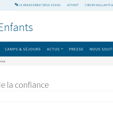
LE GRAND DÉBAT DES 6-15 ANS
ACTINET
CŒURS VAILLANTS &
Enfants
CAMPS & SÉJOURS
ACTUS
PRESSE
NOUS SOUT
ance
de la confiance