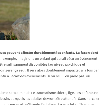
ues peuvent affecter durablement les enfants. La façon dont
ar exemple, imaginons un enfant qui aurait vécu un évènement
as être suffisamment disponibles (au niveau psychique et
ir gérer ça seul. Il sera alors doublement impacté : à la fois par
ntir à l’écart des évènements (si on ne lui en parle pas, ou
atisme sera diminué. Le traumatisme sidère, fige. Les enfants ne
essin, auxquels les adultes devront être attentifs. Sans harceler
ouloureuses et qu’il sente l’adulte en face de lui suffisamment