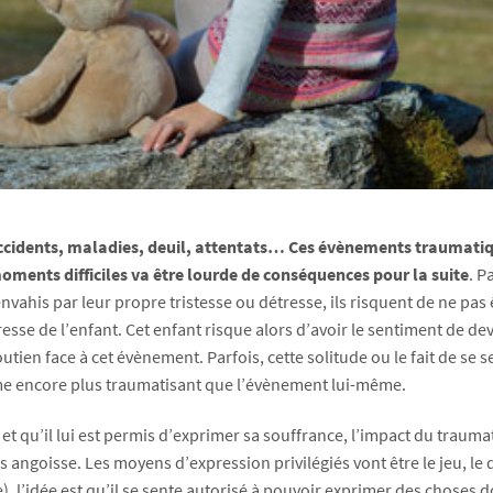
accidents, maladies, deuil, attentats… Ces évènements traumatiq
ments difficiles va être lourde de conséquences pour la suite
. P
envahis par leur propre tristesse ou détresse, ils risquent de ne p
sse de l’enfant. Cet enfant risque alors d’avoir le sentiment de devo
ien face à cet évènement. Parfois, cette solitude ou le fait de se se
mme encore plus traumatisant que l’évènement lui-même.
et qu’il lui est permis d’exprimer sa souffrance, l’impact du traum
 angoisse. Les moyens d’expression privilégiés vont être le jeu, le d
), l’idée est qu’il se sente autorisé à pouvoir exprimer des choses d