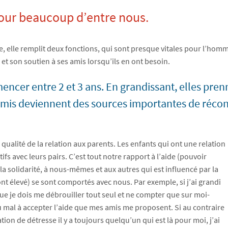
pour beaucoup d’entre nous.
 elle remplit deux fonctions, qui sont presque vitales pour l’homme
 et son soutien à ses amis lorsqu’ils en ont besoin.
ncer entre 2 et 3 ans. En grandissant, elles pren
 amis deviennent des sources importantes de réconf
a qualité de la relation aux parents. Les enfants qui ont une relation
fs avec leurs pairs. C’est tout notre rapport à l’aide (pouvoir
à la solidarité, à nous-mêmes et aux autres qui est influencé par la
t élevé) se sont comportés avec nous. Par exemple, si j’ai grandi
ue je dois me débrouiller tout seul et ne compter que sur moi-
du mal à accepter l’aide que mes amis me proposent. Si au contraire
on de détresse il y a toujours quelqu’un qui est là pour moi, j’ai