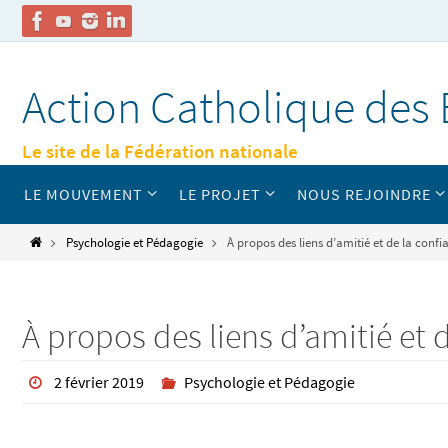
Passer
vers
Action Catholique des 
le
contenu
Le site de la Fédération nationale
Passer
LE MOUVEMENT
LE PROJET
NOUS REJOINDRE
vers
le
contenu
Home
Psychologie et Pédagogie
À propos des liens d’amitié et de la confi
À propos des liens d’amitié et 
2 février 2019
Psychologie et Pédagogie